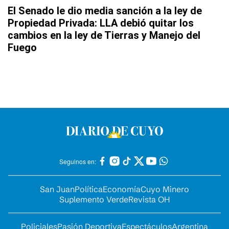
El Senado le dio media sanción a la ley de
Propiedad Privada: LLA debió quitar los
cambios en la ley de Tierras y Manejo del
Fuego
Seguinos en:
San Juan
Política
Economía
Cuyo Minero
Suplemento Verde
Revista OH
Policiales
Pasión Deportiva
Espectáculos
Argentina