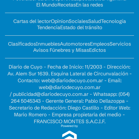
El Mundo
Recetas
En las redes
Cartas del lector
Opinion
Sociales
Salud
Tecnología
Tendencia
Estado del tránsito
Clasificados
Inmuebles
Automotores
Empleos
Servicios
Avisos Fúnebres y Misas
Edictos
Diario de Cuyo - Fecha de Inicio: 11/2003 - Dirección:
Av. Alem Sur 1639. Esquina Lateral de Circunvalación -
Contacto:
web@diariodecuyo.com.ar
- Email:
web@diariodecuyo.com.ar
/
publicidad@diariodecuyo.com.ar
-
Whatsapp: (054)
264 5045343 - Gerente General: Pablo Dellazoppa -
Secretario de Redacción: Diego Castillo - Editor Web:
Mario Romero - Empresa propietaria del medio -
FRANCISCO MONTES S.A.C.I.F.