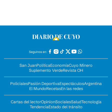
Seguinos en:
San Juan
Política
Economía
Cuyo Minero
Suplemento Verde
Revista OH
Policiales
Pasión Deportiva
Espectáculos
Argentina
El Mundo
Recetas
En las redes
Cartas del lector
Opinion
Sociales
Salud
Tecnología
Tendencia
Estado del tránsito