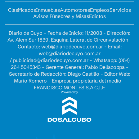
Clasificados
Inmuebles
Automotores
Empleos
Servicios
Avisos Fúnebres y Misas
Edictos
Diario de Cuyo - Fecha de Inicio: 11/2003 - Dirección:
Av. Alem Sur 1639. Esquina Lateral de Circunvalación -
Contacto:
web@diariodecuyo.com.ar
- Email:
web@diariodecuyo.com.ar
/
publicidad@diariodecuyo.com.ar
-
Whatsapp: (054)
264 5045343 - Gerente General: Pablo Dellazoppa -
Secretario de Redacción: Diego Castillo - Editor Web:
Mario Romero - Empresa propietaria del medio -
FRANCISCO MONTES S.A.C.I.F.