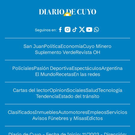
Seguinos en:
San Juan
Política
Economía
Cuyo Minero
Suplemento Verde
Revista OH
Policiales
Pasión Deportiva
Espectáculos
Argentina
El Mundo
Recetas
En las redes
Cartas del lector
Opinion
Sociales
Salud
Tecnología
Tendencia
Estado del tránsito
Clasificados
Inmuebles
Automotores
Empleos
Servicios
Avisos Fúnebres y Misas
Edictos
Diario de Cuyo - Fecha de Inicio: 11/2003 - Dirección: