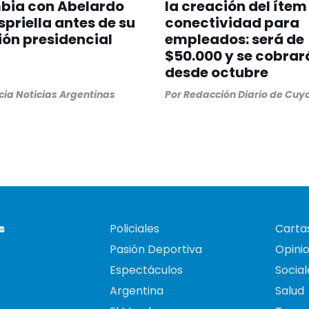
bia con Abelardo
la creación del ítem
Espriella antes de su
conectividad para
ón presidencial
empleados: será de
$50.000 y se cobrar
desde octubre
ia Noticias Argentinas
Por
Redacción Diario de Cuy
s
Policiales
Cartas
Pasión Deportiva
Opini
Espectáculos
Social
Argentina
Salud