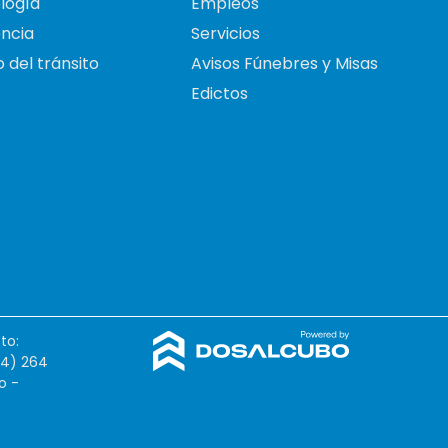
logía
Empleos
ncia
Servicios
 del tránsito
Avisos Fúnebres y Misas
Edictos
to:
54) 264
o -