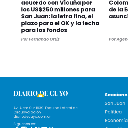
acuerdo con Vicuña por
Colom
los US$250 millones para
de la 
San Juan: la letra fina, el
asunci
plazo para el OK y la fecha
para los fondos
Por
Fernando Ortiz
Por
Agenc
Seccione
San Juan
Av. Alem Sur 1639. Esquina Lateral de
Política
Circunvalación
diariodecuyo.com.ar
Economía
Siguenos en: