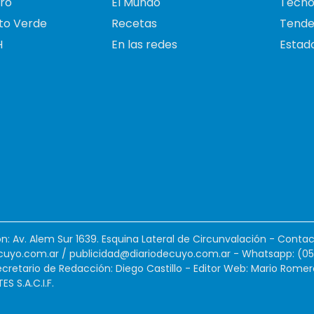
ro
El Mundo
Tecno
to Verde
Recetas
Tende
H
En las redes
Estado
ión: Av. Alem Sur 1639. Esquina Lateral de Circunvalación - Contac
cuyo.com.ar
/
publicidad@diariodecuyo.com.ar
-
Whatsapp: (0
cretario de Redacción: Diego Castillo - Editor Web: Mario Romer
 S.A.C.I.F.