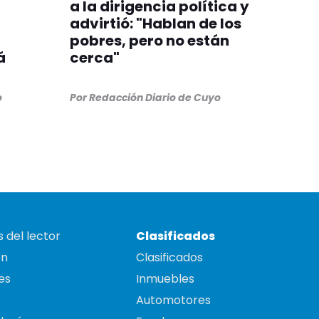
a la dirigencia política y
advirtió: "Hablan de los
pobres, pero no están
á
cerca"
o
Por
Redacción Diario de Cuyo
 del lector
Clasificados
on
Clasificados
es
Inmuebles
Automotores