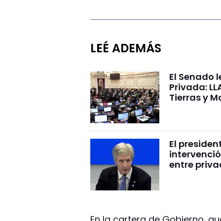
LEÉ ADEMÁS
El Senado l
Privada: LL
Tierras y M
El presiden
intervenció
entre priv
En la cartera de Gobierno, qu