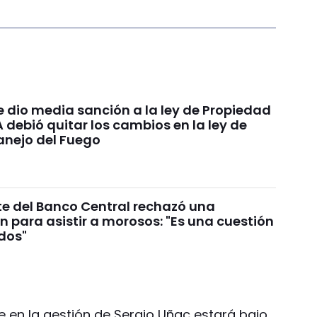
e dio media sanción a la ley de Propiedad
A debió quitar los cambios en la ley de
anejo del Fuego
te del Banco Central rechazó una
n para asistir a morosos: "Es una cuestión
ados"
e en la gestión de Sergio Uñac estará bajo