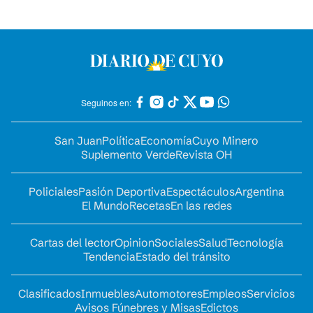
Seguinos en:
San Juan
Política
Economía
Cuyo Minero
Suplemento Verde
Revista OH
Policiales
Pasión Deportiva
Espectáculos
Argentina
El Mundo
Recetas
En las redes
Cartas del lector
Opinion
Sociales
Salud
Tecnología
Tendencia
Estado del tránsito
Clasificados
Inmuebles
Automotores
Empleos
Servicios
Avisos Fúnebres y Misas
Edictos