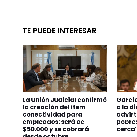
TE PUEDE INTERESAR
La Unión Judicial confirmó
Garcí
la creación del ítem
a la d
conectividad para
advirt
empleados: será de
pobres
$50.000 y se cobrará
cerca
desde octubre