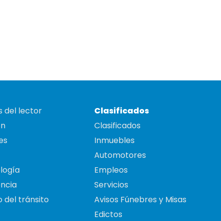
 del lector
Clasificados
on
Clasificados
es
Inmuebles
Automotores
logía
Empleos
ncia
Servicios
 del tránsito
Avisos Fúnebres y Misas
Edictos