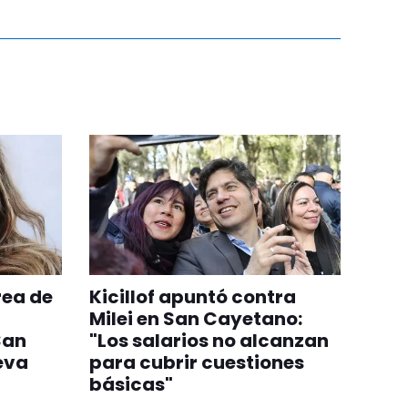
rea de
Kicillof apuntó contra
Milei en San Cayetano:
San
"Los salarios no alcanzan
eva
para cubrir cuestiones
básicas"