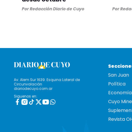
Por
Redacción Diario de Cuyo
Por
Redac
Seccione
San Juan
Av. Alem Sur 1639. Esquina Lateral de
Política
Circunvalación
diariodecuyo.com.ar
Economía
Siguenos en:
Cuyo Mine
Suplemen
Revista O