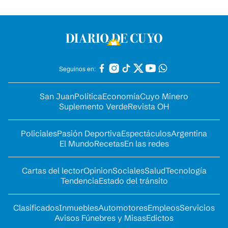
Seguinos en:
San Juan
Política
Economía
Cuyo Minero
Suplemento Verde
Revista OH
Policiales
Pasión Deportiva
Espectáculos
Argentina
El Mundo
Recetas
En las redes
Cartas del lector
Opinion
Sociales
Salud
Tecnología
Tendencia
Estado del tránsito
Clasificados
Inmuebles
Automotores
Empleos
Servicios
Avisos Fúnebres y Misas
Edictos