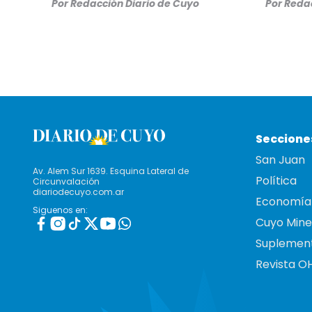
Por
Redacción Diario de Cuyo
Por
Redac
Seccione
San Juan
Av. Alem Sur 1639. Esquina Lateral de
Política
Circunvalación
diariodecuyo.com.ar
Economía
Siguenos en:
Cuyo Mine
Suplemen
Revista O