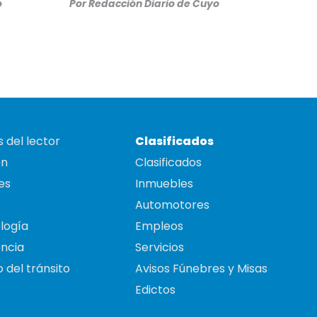
o
Por
Redacción Diario de Cuyo
 del lector
Clasificados
on
Clasificados
es
Inmuebles
Automotores
logía
Empleos
ncia
Servicios
 del tránsito
Avisos Fúnebres y Misas
Edictos