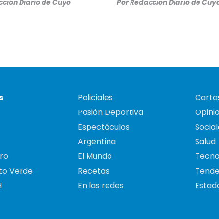
ción Diario de Cuyo
Por
Redacción Diario de Cuy
s
Policiales
Cartas
Pasión Deportiva
Opini
Espectáculos
Social
Argentina
Salud
ro
El Mundo
Tecno
to Verde
Recetas
Tende
H
En las redes
Estado