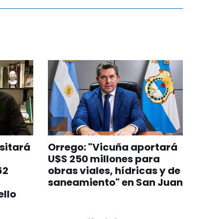
sitará
Orrego: "Vicuña aportará
U$S 250 millones para
62
obras viales, hídricas y de
saneamiento" en San Juan
llo