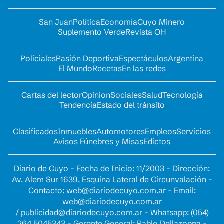
San Juan
Política
Economía
Cuyo Minero
Suplemento Verde
Revista OH
Policiales
Pasión Deportiva
Espectáculos
Argentina
El Mundo
Recetas
En las redes
Cartas del lector
Opinion
Sociales
Salud
Tecnología
Tendencia
Estado del tránsito
Clasificados
Inmuebles
Automotores
Empleos
Servicios
Avisos Fúnebres y Misas
Edictos
Diario de Cuyo - Fecha de Inicio: 11/2003 - Dirección:
Av. Alem Sur 1639. Esquina Lateral de Circunvalación -
Contacto:
web@diariodecuyo.com.ar
- Email:
web@diariodecuyo.com.ar
/
publicidad@diariodecuyo.com.ar
-
Whatsapp: (054)
264 5045343 - Gerente General: Pablo Dellazoppa -