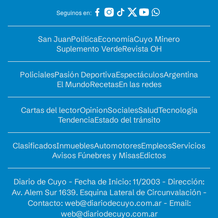
Seguinos en:
San Juan
Política
Economía
Cuyo Minero
Suplemento Verde
Revista OH
Policiales
Pasión Deportiva
Espectáculos
Argentina
El Mundo
Recetas
En las redes
Cartas del lector
Opinion
Sociales
Salud
Tecnología
Tendencia
Estado del tránsito
Clasificados
Inmuebles
Automotores
Empleos
Servicios
Avisos Fúnebres y Misas
Edictos
Diario de Cuyo - Fecha de Inicio: 11/2003 - Dirección:
Av. Alem Sur 1639. Esquina Lateral de Circunvalación -
Contacto:
web@diariodecuyo.com.ar
- Email:
web@diariodecuyo.com.ar