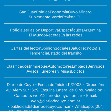
San Juan
Política
Economía
Cuyo Minero
Suplemento Verde
Revista OH
Policiales
Pasión Deportiva
Espectáculos
Argentina
El Mundo
Recetas
En las redes
Cartas del lector
Opinion
Sociales
Salud
Tecnología
Tendencia
Estado del tránsito
Clasificados
Inmuebles
Automotores
Empleos
Servicios
Avisos Fúnebres y Misas
Edictos
Diario de Cuyo - Fecha de Inicio: 11/2003 - Dirección:
Av. Alem Sur 1639. Esquina Lateral de Circunvalación -
Contacto:
web@diariodecuyo.com.ar
- Email:
web@diariodecuyo.com.ar
/
publicidad@diariodecuyo.com.ar
-
Whatsapp: (054)