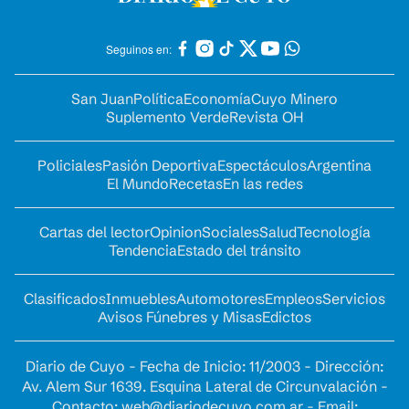
Seguinos en:
San Juan
Política
Economía
Cuyo Minero
Suplemento Verde
Revista OH
Policiales
Pasión Deportiva
Espectáculos
Argentina
El Mundo
Recetas
En las redes
Cartas del lector
Opinion
Sociales
Salud
Tecnología
Tendencia
Estado del tránsito
Clasificados
Inmuebles
Automotores
Empleos
Servicios
Avisos Fúnebres y Misas
Edictos
Diario de Cuyo - Fecha de Inicio: 11/2003 - Dirección:
Av. Alem Sur 1639. Esquina Lateral de Circunvalación -
Contacto:
web@diariodecuyo.com.ar
- Email: