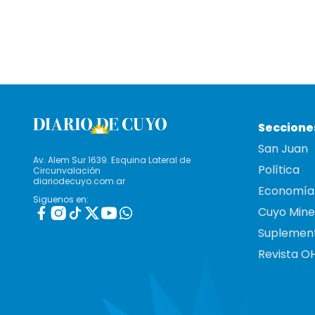
Seccione
San Juan
Av. Alem Sur 1639. Esquina Lateral de
Política
Circunvalación
diariodecuyo.com.ar
Economía
Siguenos en:
Cuyo Mine
Suplemen
Revista O