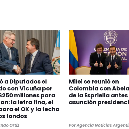
ó a Diputados el
Milei se reunió en
do con Vicuña por
Colombia con Abel
$250 millones para
de la Espriella antes
n: la letra fina, el
asunción presidenci
para el OK y la fecha
os fondos
ndo Ortiz
Por
Agencia Noticias Argent