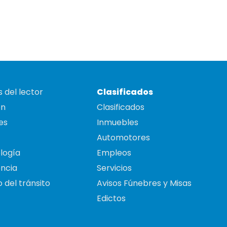
 del lector
Clasificados
on
Clasificados
es
Inmuebles
Automotores
logía
Empleos
ncia
Servicios
 del tránsito
Avisos Fúnebres y Misas
Edictos