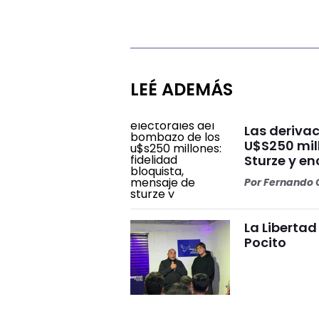
LEÉ ADEMÁS
Las deriva
U$S250 mil
Sturze y e
Por
Fernando O
La Liberta
Pocito