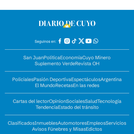
Seguinos en:
San Juan
Política
Economía
Cuyo Minero
Suplemento Verde
Revista OH
Policiales
Pasión Deportiva
Espectáculos
Argentina
El Mundo
Recetas
En las redes
Cartas del lector
Opinion
Sociales
Salud
Tecnología
Tendencia
Estado del tránsito
Clasificados
Inmuebles
Automotores
Empleos
Servicios
Avisos Fúnebres y Misas
Edictos