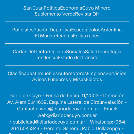
San Juan
Política
Economía
Cuyo Minero
Suplemento Verde
Revista OH
Policiales
Pasión Deportiva
Espectáculos
Argentina
El Mundo
Recetas
En las redes
Cartas del lector
Opinion
Sociales
Salud
Tecnología
Tendencia
Estado del tránsito
Clasificados
Inmuebles
Automotores
Empleos
Servicios
Avisos Fúnebres y Misas
Edictos
Diario de Cuyo - Fecha de Inicio: 11/2003 - Dirección:
Av. Alem Sur 1639. Esquina Lateral de Circunvalación -
Contacto:
web@diariodecuyo.com.ar
- Email:
web@diariodecuyo.com.ar
/
publicidad@diariodecuyo.com.ar
-
Whatsapp: (054)
264 5045343 - Gerente General: Pablo Dellazoppa -