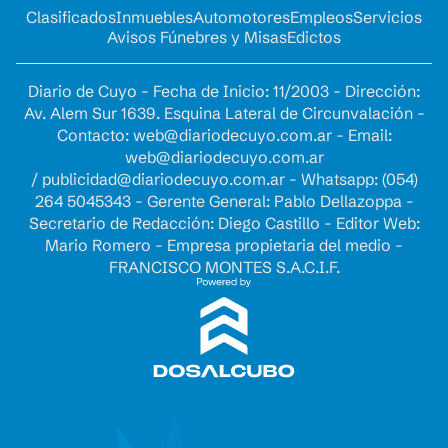
Clasificados
Inmuebles
Automotores
Empleos
Servicios
Avisos Fúnebres y Misas
Edictos
Diario de Cuyo - Fecha de Inicio: 11/2003 - Dirección:
Av. Alem Sur 1639. Esquina Lateral de Circunvalación -
Contacto:
web@diariodecuyo.com.ar
- Email:
web@diariodecuyo.com.ar
/
publicidad@diariodecuyo.com.ar
-
Whatsapp: (054)
264 5045343 - Gerente General: Pablo Dellazoppa -
Secretario de Redacción: Diego Castillo - Editor Web:
Mario Romero - Empresa propietaria del medio -
FRANCISCO MONTES S.A.C.I.F.