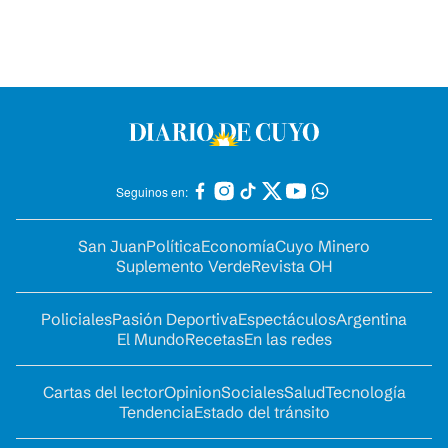
Seguinos en:
San Juan
Política
Economía
Cuyo Minero
Suplemento Verde
Revista OH
Policiales
Pasión Deportiva
Espectáculos
Argentina
El Mundo
Recetas
En las redes
Cartas del lector
Opinion
Sociales
Salud
Tecnología
Tendencia
Estado del tránsito