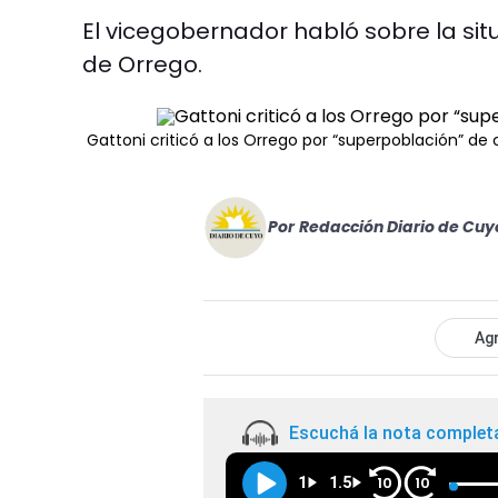
El vicegobernador habló sobre la situ
de Orrego.
Gattoni criticó a los Orrego por “superpoblación” d
Por
Redacción Diario de Cuy
Agr
Escuchá la nota complet
1
1.5
10
10