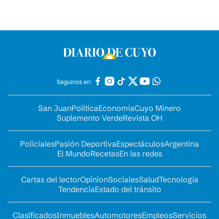
Seguinos en:
San Juan
Política
Economía
Cuyo Minero
Suplemento Verde
Revista OH
Policiales
Pasión Deportiva
Espectáculos
Argentina
El Mundo
Recetas
En las redes
Cartas del lector
Opinion
Sociales
Salud
Tecnología
Tendencia
Estado del tránsito
Clasificados
Inmuebles
Automotores
Empleos
Servicios