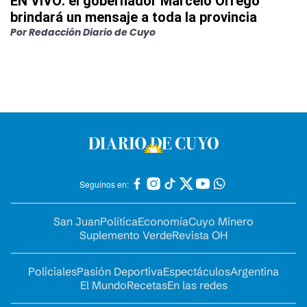
EN VIVO: el gobernador Marcelo Orrego
brindará un mensaje a toda la provincia
Por
Redacción Diario de Cuyo
Seguinos en:
San Juan
Política
Economía
Cuyo Minero
Suplemento Verde
Revista OH
Policiales
Pasión Deportiva
Espectáculos
Argentina
El Mundo
Recetas
En las redes