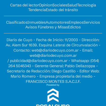
Cartas del lector
Opinion
Sociales
Salud
Tecnología
Tendencia
Estado del tránsito
Clasificados
Inmuebles
Automotores
Empleos
Servicios
Avisos Fúnebres y Misas
Edictos
Diario de Cuyo - Fecha de Inicio: 11/2003 - Dirección:
Av. Alem Sur 1639. Esquina Lateral de Circunvalación -
Contacto:
web@diariodecuyo.com.ar
- Email:
web@diariodecuyo.com.ar
/
publicidad@diariodecuyo.com.ar
-
Whatsapp: (054)
264 5045343 - Gerente General: Pablo Dellazoppa -
Secretario de Redacción: Diego Castillo - Editor Web:
Mario Romero - Empresa propietaria del medio -
FRANCISCO MONTES S.A.C.I.F.