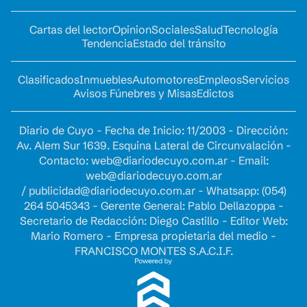
Cartas del lector
Opinion
Sociales
Salud
Tecnología
Tendencia
Estado del tránsito
Clasificados
Inmuebles
Automotores
Empleos
Servicios
Avisos Fúnebres y Misas
Edictos
Diario de Cuyo - Fecha de Inicio: 11/2003 - Dirección:
Av. Alem Sur 1639. Esquina Lateral de Circunvalación -
Contacto:
web@diariodecuyo.com.ar
- Email:
web@diariodecuyo.com.ar
/
publicidad@diariodecuyo.com.ar
-
Whatsapp: (054)
264 5045343 - Gerente General: Pablo Dellazoppa -
Secretario de Redacción: Diego Castillo - Editor Web:
Mario Romero - Empresa propietaria del medio -
FRANCISCO MONTES S.A.C.I.F.