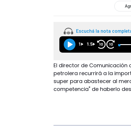
Agr
Escuchá la nota complet
1
1.5
10
10
El director de Comunicación d
petrolera recurrirá a la impor
super para abastecer al merca
competencia" de haberlo des