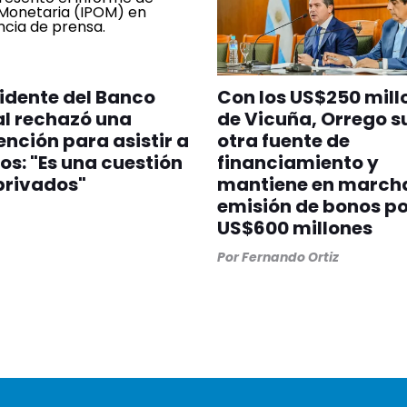
sidente del Banco
Con los US$250 mill
l rechazó una
de Vicuña, Orrego 
ención para asistir a
otra fuente de
s: "Es una cuestión
financiamiento y
privados"
mantiene en marcha
emisión de bonos po
US$600 millones
Por
Fernando Ortiz