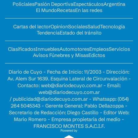
Policiales
Pasión Deportiva
Espectáculos
Argentina
El Mundo
Recetas
En las redes
Cartas del lector
Opinion
Sociales
Salud
Tecnología
Tendencia
Estado del tránsito
Clasificados
Inmuebles
Automotores
Empleos
Servicios
Avisos Fúnebres y Misas
Edictos
Diario de Cuyo - Fecha de Inicio: 11/2003 - Dirección:
Av. Alem Sur 1639. Esquina Lateral de Circunvalación -
Contacto:
web@diariodecuyo.com.ar
- Email:
web@diariodecuyo.com.ar
/
publicidad@diariodecuyo.com.ar
-
Whatsapp: (054)
264 5045343 - Gerente General: Pablo Dellazoppa -
Secretario de Redacción: Diego Castillo - Editor Web:
Mario Romero - Empresa propietaria del medio -
FRANCISCO MONTES S.A.C.I.F.