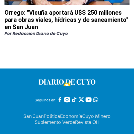
Orrego: "Vicuña aportará U$S 250 millones
para obras viales, hídricas y de saneamiento"
en San Juan
Por
Redacción Diario de Cuyo
Seguinos en:
San Juan
Política
Economía
Cuyo Minero
Suplemento Verde
Revista OH