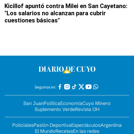
Kicillof apuntó contra Milei en San Cayetano:
"Los salarios no alcanzan para cubrir
cuestiones básicas"
Seguinos en:
San Juan
Política
Economía
Cuyo Minero
Suplemento Verde
Revista OH
Policiales
Pasión Deportiva
Espectáculos
Argentina
El Mundo
Recetas
En las redes