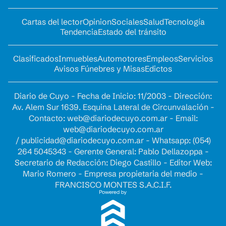
Cartas del lector
Opinion
Sociales
Salud
Tecnología
Tendencia
Estado del tránsito
Clasificados
Inmuebles
Automotores
Empleos
Servicios
Avisos Fúnebres y Misas
Edictos
Diario de Cuyo - Fecha de Inicio: 11/2003 - Dirección:
Av. Alem Sur 1639. Esquina Lateral de Circunvalación -
Contacto:
web@diariodecuyo.com.ar
- Email:
web@diariodecuyo.com.ar
/
publicidad@diariodecuyo.com.ar
-
Whatsapp: (054)
264 5045343 - Gerente General: Pablo Dellazoppa -
Secretario de Redacción: Diego Castillo - Editor Web:
Mario Romero - Empresa propietaria del medio -
FRANCISCO MONTES S.A.C.I.F.