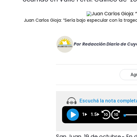
Juan Carlos Gioja: “Sería bajo especular con la traged
Por
Redacción Diario de Cuy
Agr
Escuchá la nota complet
1
1.5
10
10
San Juan, 19 de octubre.- En