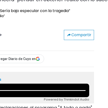
ia”
Compartir
o
egar Diario de Cuyo en
a
Powered by Thinkindot Audio
 declaraciones al programa "A todo o nada"