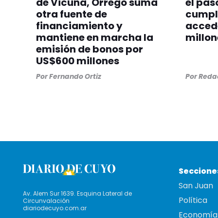
de Vicuña, Orrego suma
el pas
otra fuente de
cumpl
financiamiento y
accede
mantiene en marcha la
millon
emisión de bonos por
US$600 millones
Por
Fernando Ortiz
Por
Redac
Seccione
San Juan
Av. Alem Sur 1639. Esquina Lateral de
Política
Circunvalación
diariodecuyo.com.ar
Economía