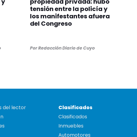
 y
propiedad privada: hubo
a
tensión entre la policía y
los manifestantes afuera
del Congreso
o
Por
Redacción Diario de Cuyo
 del lector
Clasificados
on
Clasificados
es
Inmuebles
Automotores