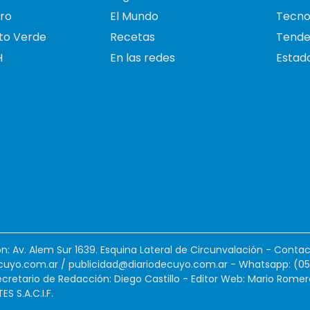
ro
El Mundo
Tecno
to Verde
Recetas
Tende
H
En las redes
Estado
ión: Av. Alem Sur 1639. Esquina Lateral de Circunvalación - Contac
cuyo.com.ar
/
publicidad@diariodecuyo.com.ar
-
Whatsapp: (0
cretario de Redacción: Diego Castillo - Editor Web: Mario Romer
 S.A.C.I.F.