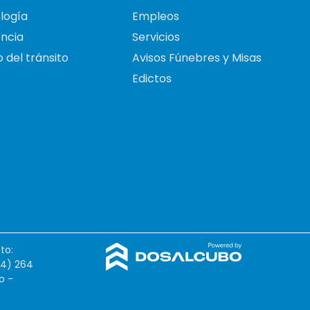
logía
Empleos
ncia
Servicios
 del tránsito
Avisos Fúnebres y Misas
Edictos
to:
54) 264
o -