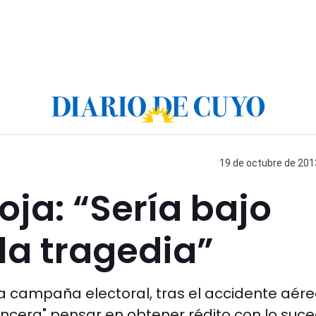
19 de octubre de 2013
oja: “Sería bajo
la tragedia”
 la campaña electoral, tras el accidente aér
"zoncera" pensar en obtener rédito con lo suce