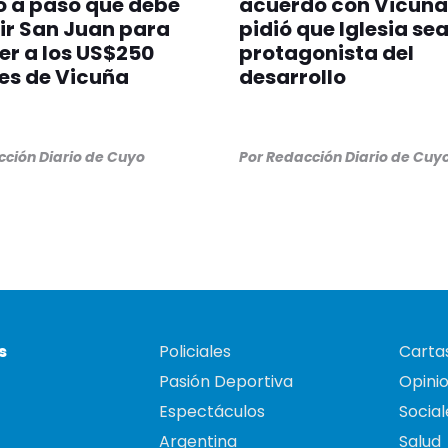
o a paso que debe
acuerdo con Vicuña
ir San Juan para
pidió que Iglesia se
r a los US$250
protagonista del
es de Vicuña
desarrollo
ción Diario de Cuyo
Por
Redacción Diario de Cuy
s
Policiales
Cartas
Pasión Deportiva
Opini
Espectáculos
Social
Argentina
Salud