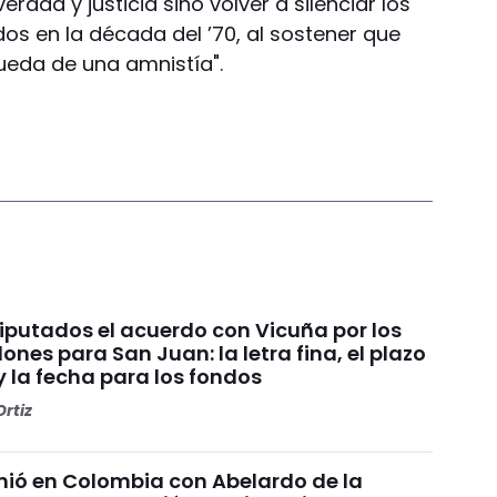
dad y justicia sino volver a silenciar los
s en la década del ’70, al sostener que
queda de una amnistía".
Diputados el acuerdo con Vicuña por los
ones para San Juan: la letra fina, el plazo
y la fecha para los fondos
rtiz
unió en Colombia con Abelardo de la