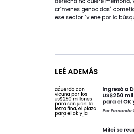
derecha no quiere memoria, ver
crímenes genocidas" cometido
ese sector "viene por la bús
LEÉ ADEMÁS
Ingresó a 
US$250 mill
para el OK 
Por
Fernando O
Milei se re