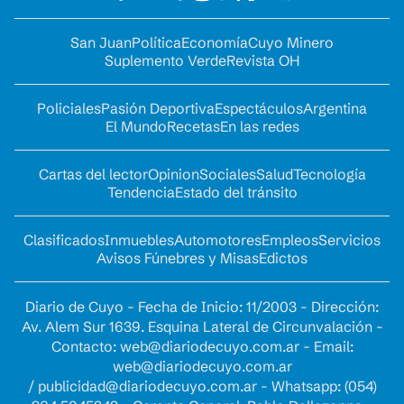
San Juan
Política
Economía
Cuyo Minero
Suplemento Verde
Revista OH
Policiales
Pasión Deportiva
Espectáculos
Argentina
El Mundo
Recetas
En las redes
Cartas del lector
Opinion
Sociales
Salud
Tecnología
Tendencia
Estado del tránsito
Clasificados
Inmuebles
Automotores
Empleos
Servicios
Avisos Fúnebres y Misas
Edictos
Diario de Cuyo - Fecha de Inicio: 11/2003 - Dirección:
Av. Alem Sur 1639. Esquina Lateral de Circunvalación -
Contacto:
web@diariodecuyo.com.ar
- Email:
web@diariodecuyo.com.ar
/
publicidad@diariodecuyo.com.ar
-
Whatsapp: (054)