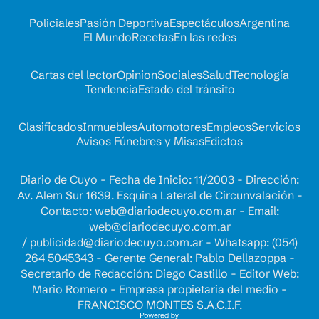
Policiales
Pasión Deportiva
Espectáculos
Argentina
El Mundo
Recetas
En las redes
Cartas del lector
Opinion
Sociales
Salud
Tecnología
Tendencia
Estado del tránsito
Clasificados
Inmuebles
Automotores
Empleos
Servicios
Avisos Fúnebres y Misas
Edictos
Diario de Cuyo - Fecha de Inicio: 11/2003 - Dirección:
Av. Alem Sur 1639. Esquina Lateral de Circunvalación -
Contacto:
web@diariodecuyo.com.ar
- Email:
web@diariodecuyo.com.ar
/
publicidad@diariodecuyo.com.ar
-
Whatsapp: (054)
264 5045343 - Gerente General: Pablo Dellazoppa -
Secretario de Redacción: Diego Castillo - Editor Web:
Mario Romero - Empresa propietaria del medio -
FRANCISCO MONTES S.A.C.I.F.