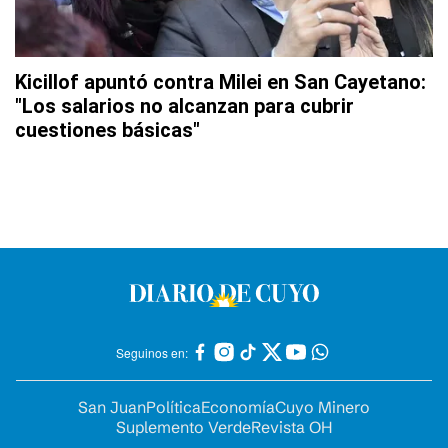
Kicillof apuntó contra Milei en San Cayetano:
"Los salarios no alcanzan para cubrir
cuestiones básicas"
Seguinos en:
San Juan
Política
Economía
Cuyo Minero
Suplemento Verde
Revista OH