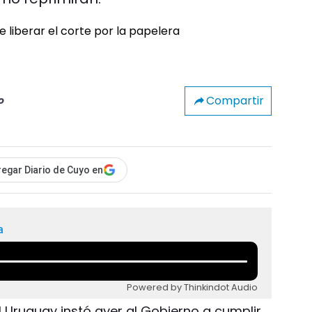
Compartir
o
egar Diario de Cuyo en
a
Powered by Thinkindot Audio
l Uruguay instó ayer al Gobierno a cumplir