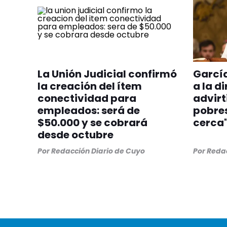
La Unión Judicial confirmó
Garcí
la creación del ítem
a la d
conectividad para
advirt
empleados: será de
pobres
$50.000 y se cobrará
cerca
desde octubre
Por
Redacción Diario de Cuyo
Por
Redac