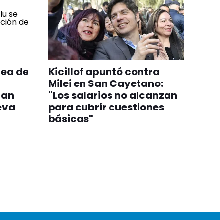
rea de
Kicillof apuntó contra
Milei en San Cayetano:
San
"Los salarios no alcanzan
eva
para cubrir cuestiones
básicas"