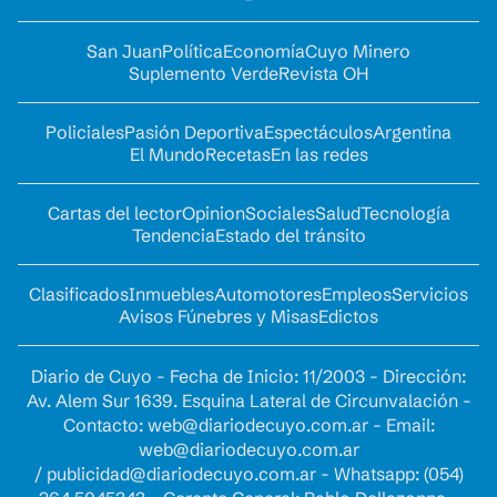
San Juan
Política
Economía
Cuyo Minero
Suplemento Verde
Revista OH
Policiales
Pasión Deportiva
Espectáculos
Argentina
El Mundo
Recetas
En las redes
Cartas del lector
Opinion
Sociales
Salud
Tecnología
Tendencia
Estado del tránsito
Clasificados
Inmuebles
Automotores
Empleos
Servicios
Avisos Fúnebres y Misas
Edictos
Diario de Cuyo - Fecha de Inicio: 11/2003 - Dirección:
Av. Alem Sur 1639. Esquina Lateral de Circunvalación -
Contacto:
web@diariodecuyo.com.ar
- Email:
web@diariodecuyo.com.ar
/
publicidad@diariodecuyo.com.ar
-
Whatsapp: (054)