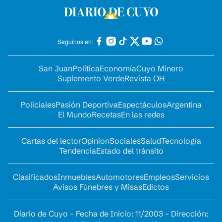
Seguinos en:
San Juan
Política
Economía
Cuyo Minero
Suplemento Verde
Revista OH
Policiales
Pasión Deportiva
Espectáculos
Argentina
El Mundo
Recetas
En las redes
Cartas del lector
Opinion
Sociales
Salud
Tecnología
Tendencia
Estado del tránsito
Clasificados
Inmuebles
Automotores
Empleos
Servicios
Avisos Fúnebres y Misas
Edictos
Diario de Cuyo - Fecha de Inicio: 11/2003 - Dirección: