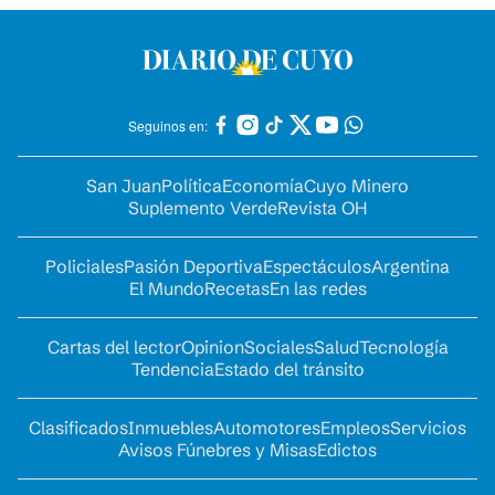
Seguinos en:
San Juan
Política
Economía
Cuyo Minero
Suplemento Verde
Revista OH
Policiales
Pasión Deportiva
Espectáculos
Argentina
El Mundo
Recetas
En las redes
Cartas del lector
Opinion
Sociales
Salud
Tecnología
Tendencia
Estado del tránsito
Clasificados
Inmuebles
Automotores
Empleos
Servicios
Avisos Fúnebres y Misas
Edictos