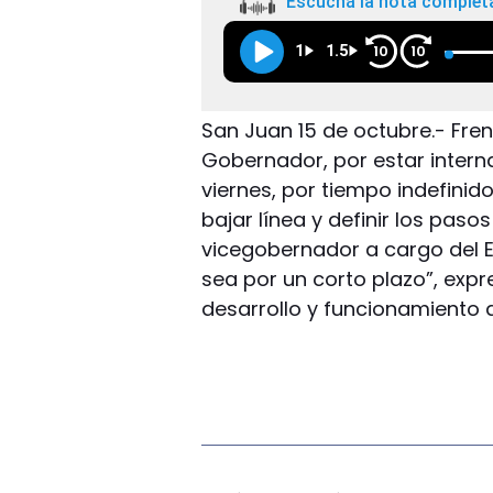
Escuchá la nota complet
1
1.5
10
10
San Juan 15 de octubre.- Frent
Gobernador, por estar intern
viernes, por tiempo indefini
bajar línea y definir los pasos
vicegobernador a cargo del E
sea por un corto plazo”, expr
desarrollo y funcionamiento 