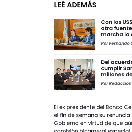
LEÉ ADEMÁS
Con los US
otra fuent
marcha la 
Por
Fernando O
Del acuerdo
cumplir Sa
millones d
Por
Redacción 
El ex presidente del Banco C
el fin de semana su renuncia
Gobierno en virtud de que aú
comisión bicameral especial 