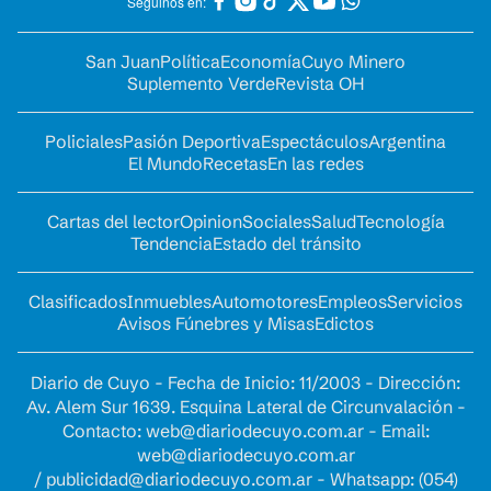
Seguinos en:
San Juan
Política
Economía
Cuyo Minero
Suplemento Verde
Revista OH
Policiales
Pasión Deportiva
Espectáculos
Argentina
El Mundo
Recetas
En las redes
Cartas del lector
Opinion
Sociales
Salud
Tecnología
Tendencia
Estado del tránsito
Clasificados
Inmuebles
Automotores
Empleos
Servicios
Avisos Fúnebres y Misas
Edictos
Diario de Cuyo - Fecha de Inicio: 11/2003 - Dirección:
Av. Alem Sur 1639. Esquina Lateral de Circunvalación -
Contacto:
web@diariodecuyo.com.ar
- Email:
web@diariodecuyo.com.ar
/
publicidad@diariodecuyo.com.ar
-
Whatsapp: (054)