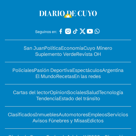
Seguinos en:
San Juan
Política
Economía
Cuyo Minero
Suplemento Verde
Revista OH
Policiales
Pasión Deportiva
Espectáculos
Argentina
El Mundo
Recetas
En las redes
Cartas del lector
Opinion
Sociales
Salud
Tecnología
Tendencia
Estado del tránsito
Clasificados
Inmuebles
Automotores
Empleos
Servicios
Avisos Fúnebres y Misas
Edictos