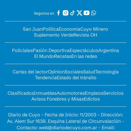
Seguinos en:
San Juan
Política
Economía
Cuyo Minero
Suplemento Verde
Revista OH
Policiales
Pasión Deportiva
Espectáculos
Argentina
El Mundo
Recetas
En las redes
Cartas del lector
Opinion
Sociales
Salud
Tecnología
Tendencia
Estado del tránsito
Clasificados
Inmuebles
Automotores
Empleos
Servicios
Avisos Fúnebres y Misas
Edictos
Diario de Cuyo - Fecha de Inicio: 11/2003 - Dirección:
Av. Alem Sur 1639. Esquina Lateral de Circunvalación -
Contacto:
web@diariodecuyo.com.ar
- Email: