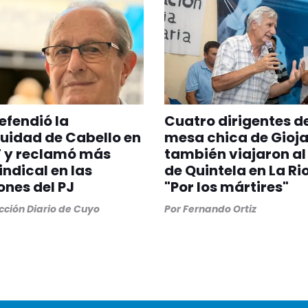
defendió la
Cuatro dirigentes de
uidad de Cabello en
mesa chica de Gioj
T y reclamó más
también viajaron al
indical en las
de Quintela en La Rio
ones del PJ
"Por los mártires"
ción Diario de Cuyo
Por
Fernando Ortiz