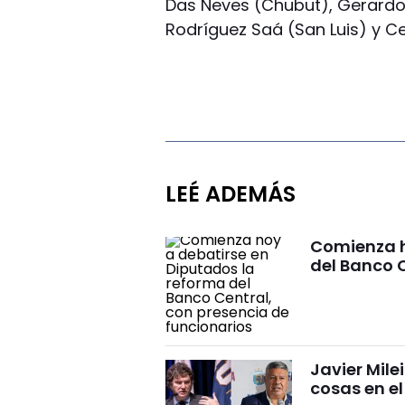
Das Neves (Chubut), Gerardo 
Rodríguez Saá (San Luis) y C
LEÉ ADEMÁS
Comienza h
del Banco C
Javier Mile
cosas en e