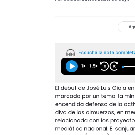
Agr
Escuchá la nota complet
1
1.5
10
10
El debut de José Luis Gioja 
marcado por un tema: la mine
encendida defensa de la activ
diva de los almuerzos, en me
relacionada con los proyecto
mediático nacional. El sanjua