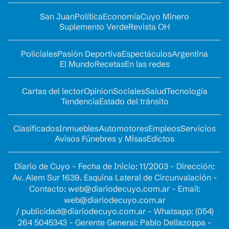
San Juan
Política
Economía
Cuyo Minero
Suplemento Verde
Revista OH
Policiales
Pasión Deportiva
Espectáculos
Argentina
El Mundo
Recetas
En las redes
Cartas del lector
Opinion
Sociales
Salud
Tecnología
Tendencia
Estado del tránsito
Clasificados
Inmuebles
Automotores
Empleos
Servicios
Avisos Fúnebres y Misas
Edictos
Diario de Cuyo - Fecha de Inicio: 11/2003 - Dirección:
Av. Alem Sur 1639. Esquina Lateral de Circunvalación -
Contacto:
web@diariodecuyo.com.ar
- Email:
web@diariodecuyo.com.ar
/
publicidad@diariodecuyo.com.ar
-
Whatsapp: (054)
264 5045343 - Gerente General: Pablo Dellazoppa -