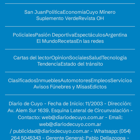
San Juan
Política
Economía
Cuyo Minero
Suplemento Verde
Revista OH
Policiales
Pasión Deportiva
Espectáculos
Argentina
El Mundo
Recetas
En las redes
Cartas del lector
Opinion
Sociales
Salud
Tecnología
Tendencia
Estado del tránsito
Clasificados
Inmuebles
Automotores
Empleos
Servicios
Avisos Fúnebres y Misas
Edictos
Diario de Cuyo - Fecha de Inicio: 11/2003 - Dirección:
Av. Alem Sur 1639. Esquina Lateral de Circunvalación -
Contacto:
web@diariodecuyo.com.ar
- Email:
web@diariodecuyo.com.ar
/
publicidad@diariodecuyo.com.ar
-
Whatsapp: (054)
264 5045343 - Gerente General: Pablo Dellazoppa -