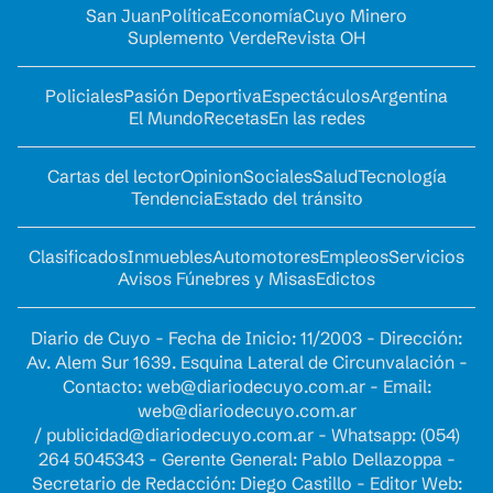
San Juan
Política
Economía
Cuyo Minero
Suplemento Verde
Revista OH
Policiales
Pasión Deportiva
Espectáculos
Argentina
El Mundo
Recetas
En las redes
Cartas del lector
Opinion
Sociales
Salud
Tecnología
Tendencia
Estado del tránsito
Clasificados
Inmuebles
Automotores
Empleos
Servicios
Avisos Fúnebres y Misas
Edictos
Diario de Cuyo - Fecha de Inicio: 11/2003 - Dirección:
Av. Alem Sur 1639. Esquina Lateral de Circunvalación -
Contacto:
web@diariodecuyo.com.ar
- Email:
web@diariodecuyo.com.ar
/
publicidad@diariodecuyo.com.ar
-
Whatsapp: (054)
264 5045343 - Gerente General: Pablo Dellazoppa -
Secretario de Redacción: Diego Castillo - Editor Web: