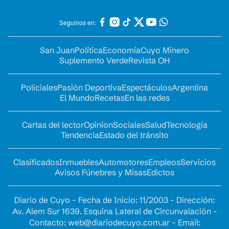
Seguinos en:
San Juan
Política
Economía
Cuyo Minero
Suplemento Verde
Revista OH
Policiales
Pasión Deportiva
Espectáculos
Argentina
El Mundo
Recetas
En las redes
Cartas del lector
Opinion
Sociales
Salud
Tecnología
Tendencia
Estado del tránsito
Clasificados
Inmuebles
Automotores
Empleos
Servicios
Avisos Fúnebres y Misas
Edictos
Diario de Cuyo - Fecha de Inicio: 11/2003 - Dirección:
Av. Alem Sur 1639. Esquina Lateral de Circunvalación -
Contacto:
web@diariodecuyo.com.ar
- Email: