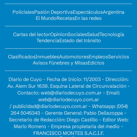
Policiales
Pasión Deportiva
Espectáculos
Argentina
El Mundo
Recetas
En las redes
Cartas del lector
Opinion
Sociales
Salud
Tecnología
Tendencia
Estado del tránsito
Clasificados
Inmuebles
Automotores
Empleos
Servicios
Avisos Fúnebres y Misas
Edictos
Diario de Cuyo - Fecha de Inicio: 11/2003 - Dirección:
Av. Alem Sur 1639. Esquina Lateral de Circunvalación -
Contacto:
web@diariodecuyo.com.ar
- Email:
web@diariodecuyo.com.ar
/
publicidad@diariodecuyo.com.ar
-
Whatsapp: (054)
264 5045343 - Gerente General: Pablo Dellazoppa -
Secretario de Redacción: Diego Castillo - Editor Web:
Mario Romero - Empresa propietaria del medio -
FRANCISCO MONTES S.A.C.I.F.