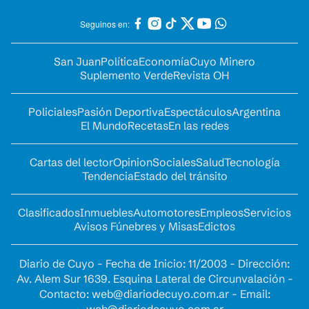
Seguinos en:
San Juan
Política
Economía
Cuyo Minero
Suplemento Verde
Revista OH
Policiales
Pasión Deportiva
Espectáculos
Argentina
El Mundo
Recetas
En las redes
Cartas del lector
Opinion
Sociales
Salud
Tecnología
Tendencia
Estado del tránsito
Clasificados
Inmuebles
Automotores
Empleos
Servicios
Avisos Fúnebres y Misas
Edictos
Diario de Cuyo - Fecha de Inicio: 11/2003 - Dirección:
Av. Alem Sur 1639. Esquina Lateral de Circunvalación -
Contacto:
web@diariodecuyo.com.ar
- Email: