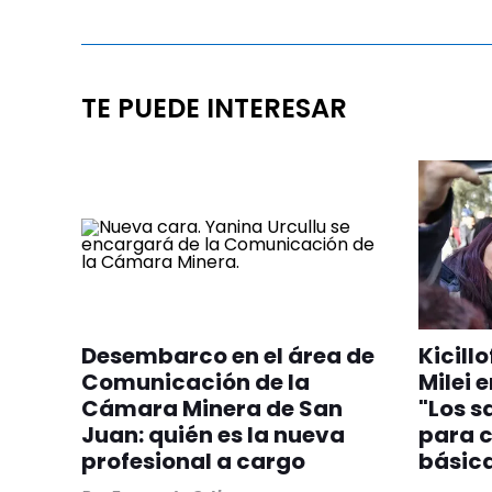
TE PUEDE INTERESAR
Desembarco en el área de
Kicill
Comunicación de la
Milei 
Cámara Minera de San
"Los s
Juan: quién es la nueva
para c
profesional a cargo
básic