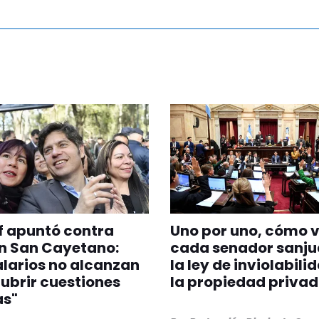
of apuntó contra
Uno por uno, cómo 
en San Cayetano:
cada senador sanju
alarios no alcanzan
la ley de inviolabili
ubrir cuestiones
la propiedad priva
as"