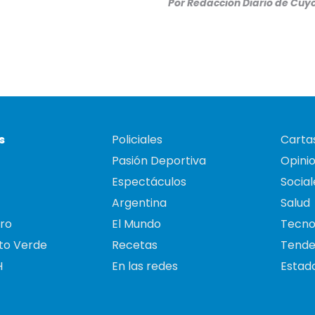
Por
Redacción Diario de Cuy
s
Policiales
Cartas
Pasión Deportiva
Opini
Espectáculos
Social
Argentina
Salud
ro
El Mundo
Tecno
to Verde
Recetas
Tende
H
En las redes
Estado