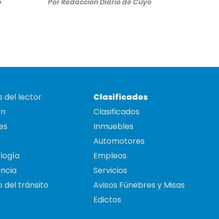
o
Por
Redacción Diario de Cuyo
 del lector
Clasificados
on
Clasificados
es
Inmuebles
Automotores
logía
Empleos
ncia
Servicios
 del tránsito
Avisos Fúnebres y Misas
Edictos