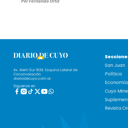
Por
Fernando Ortiz
Seccione
San Juan
Av. Alem Sur 1639. Esquina Lateral de
Política
Circunvalación
diariodecuyo.com.ar
Economía
Siguenos en:
Cuyo Mine
Suplemen
Revista O