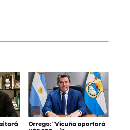
sitará
Orrego: "Vicuña aportará