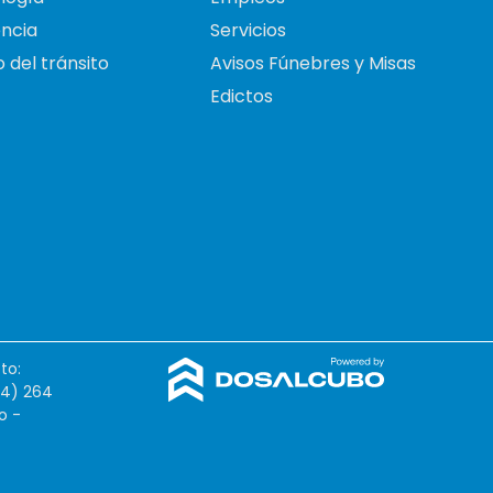
ncia
Servicios
 del tránsito
Avisos Fúnebres y Misas
Edictos
to:
54) 264
o -