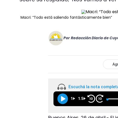
Macri: “Todo está saliendo fantásticamente bien”
Por
Redacción Diario de Cuy
Agr
Escuchá la nota complet
1
1.5
10
10
Buenos Aires, 26 de abril.- El