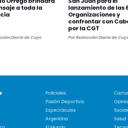
lo Orrego brindará
San Juan para el
saje a toda la
lanzamiento de las 
cia
Organizaciones y
confrontar con Cabe
por la CGT
ción Diario de Cuyo
Por
Redacción Diario de Cuy
s
Policiales
Cartas
Pasión Deportiva
Opini
Espectáculos
Social
Argentina
Salud
ro
El Mundo
Tecno