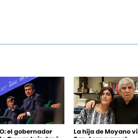
O: el gobernador
La hija de Moyano vi