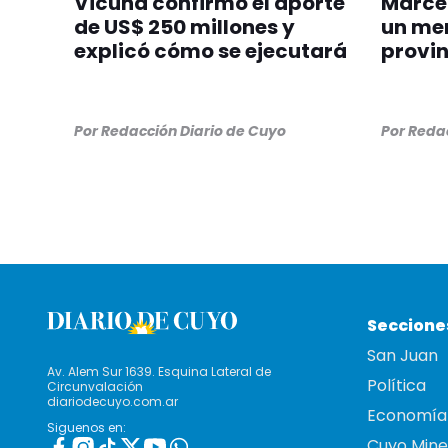
Vicuña confirmó el aporte
Marce
de US$ 250 millones y
un men
explicó cómo se ejecutará
provin
Por
Redacción Diario de Cuyo
Por
Redac
Seccione
San Juan
Av. Alem Sur 1639. Esquina Lateral de
Política
Circunvalación
diariodecuyo.com.ar
Economía
Siguenos en:
Cuyo Mine