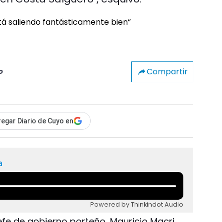
Compartir
o
egar Diario de Cuyo en
a
Powered by Thinkindot Audio
 jefe de gobierno porteño, Mauricio Macri,