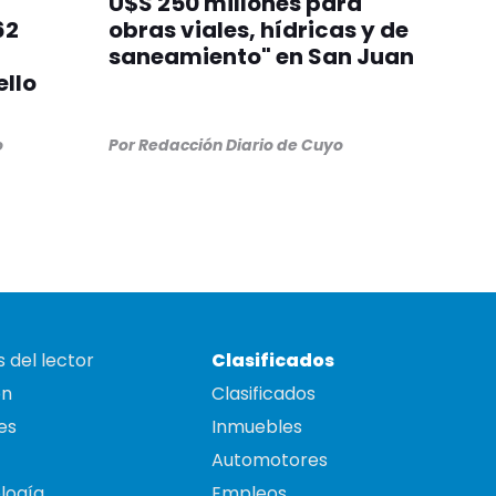
U$S 250 millones para
62
obras viales, hídricas y de
saneamiento" en San Juan
llo
o
Por
Redacción Diario de Cuyo
 del lector
Clasificados
on
Clasificados
es
Inmuebles
Automotores
logía
Empleos