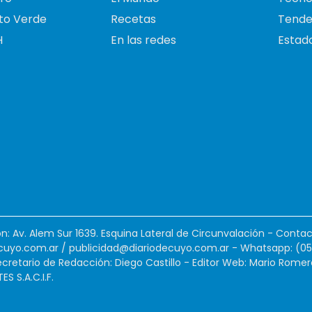
to Verde
Recetas
Tende
H
En las redes
Estado
ión: Av. Alem Sur 1639. Esquina Lateral de Circunvalación - Contac
cuyo.com.ar
/
publicidad@diariodecuyo.com.ar
-
Whatsapp: (0
cretario de Redacción: Diego Castillo - Editor Web: Mario Romer
 S.A.C.I.F.