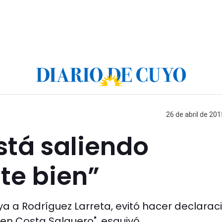
26 de abril de 201
stá saliendo
te bien”
ya a Rodríguez Larreta, evitó hacer declarac
en Costa Salguero", esquivó.