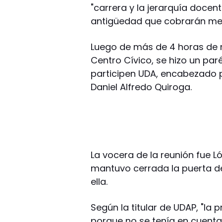
"carrera y la jerarquía doc
antigüedad que cobrarán men
Luego de más de 4 horas de 
Centro Cívico, se hizo un par
participen UDA, encabezado p
Daniel Alfredo Quiroga.
La vocera de la reunión fue Ló
mantuvo cerrada la puerta d
ella.
Según la titular de UDAP, "la
porque no se tenía en cuenta 