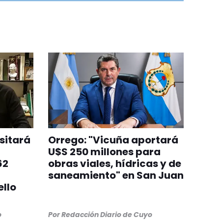
sitará
Orrego: "Vicuña aportará
U$S 250 millones para
62
obras viales, hídricas y de
saneamiento" en San Juan
llo
o
Por
Redacción Diario de Cuyo