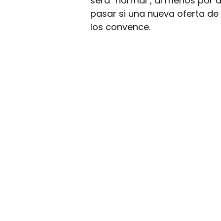
será "normal", al menos por 
pasar si una nueva oferta de 
los convence.