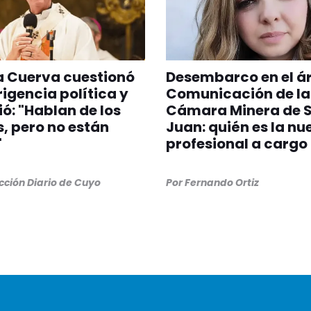
a Cuerva cuestionó
Desembarco en el á
irigencia política y
Comunicación de la
ió: "Hablan de los
Cámara Minera de 
, pero no están
Juan: quién es la nu
"
profesional a cargo
ción Diario de Cuyo
Por
Fernando Ortiz