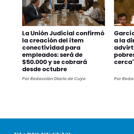
La Unión Judicial confirmó
Garcí
la creación del ítem
a la d
conectividad para
advirt
empleados: será de
pobres
$50.000 y se cobrará
cerca
desde octubre
Por
Redacción Diario de Cuyo
Por
Redac