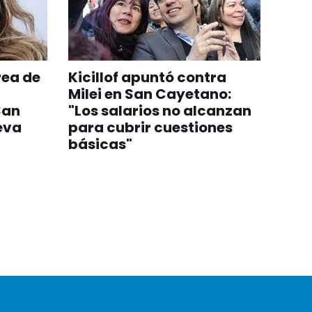
rea de
Kicillof apuntó contra
Milei en San Cayetano:
San
"Los salarios no alcanzan
eva
para cubrir cuestiones
básicas"