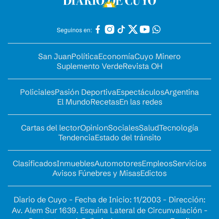
Seguinos en:
San Juan
Política
Economía
Cuyo Minero
Suplemento Verde
Revista OH
Policiales
Pasión Deportiva
Espectáculos
Argentina
El Mundo
Recetas
En las redes
Cartas del lector
Opinion
Sociales
Salud
Tecnología
Tendencia
Estado del tránsito
Clasificados
Inmuebles
Automotores
Empleos
Servicios
Avisos Fúnebres y Misas
Edictos
Diario de Cuyo - Fecha de Inicio: 11/2003 - Dirección:
Av. Alem Sur 1639. Esquina Lateral de Circunvalación -