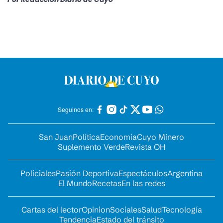
Seguinos en:
San Juan
Política
Economía
Cuyo Minero
Suplemento Verde
Revista OH
Policiales
Pasión Deportiva
Espectáculos
Argentina
El Mundo
Recetas
En las redes
Cartas del lector
Opinion
Sociales
Salud
Tecnología
Tendencia
Estado del tránsito