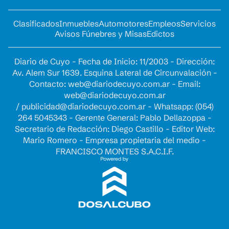
Clasificados
Inmuebles
Automotores
Empleos
Servicios
Avisos Fúnebres y Misas
Edictos
Diario de Cuyo - Fecha de Inicio: 11/2003 - Dirección:
Av. Alem Sur 1639. Esquina Lateral de Circunvalación -
Contacto:
web@diariodecuyo.com.ar
- Email:
web@diariodecuyo.com.ar
/
publicidad@diariodecuyo.com.ar
-
Whatsapp: (054)
264 5045343 - Gerente General: Pablo Dellazoppa -
Secretario de Redacción: Diego Castillo - Editor Web:
Mario Romero - Empresa propietaria del medio -
FRANCISCO MONTES S.A.C.I.F.